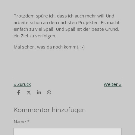
Trotzdem spüre ich, dass ich auch mehr will. Und
arbeite schon an den nächsten Projekten. Es macht
einfach zu viel Spaß! Und Spaß ist der beste Grund,
ein Ziel zu verfolgen.
Mal sehen, was da noch kommt. :-)
«
Zurück
Weiter
»
T
T
T
T
e
e
e
e
i
i
i
i
l
l
l
l
Kommentar hinzufügen
e
e
e
e
n
n
n
n
Name *