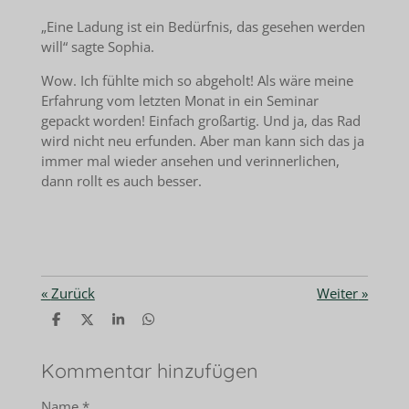
„Eine Ladung ist ein Bedürfnis, das gesehen werden
will“ sagte Sophia.
Wow. Ich fühlte mich so abgeholt! Als wäre meine
Erfahrung vom letzten Monat in ein Seminar
gepackt worden! Einfach großartig. Und ja, das Rad
wird nicht neu erfunden. Aber man kann sich das ja
immer mal wieder ansehen und verinnerlichen,
dann rollt es auch besser.
«
Zurück
Weiter
»
T
T
T
T
e
e
e
e
i
i
i
i
l
l
l
l
Kommentar hinzufügen
e
e
e
e
n
n
n
n
Name *