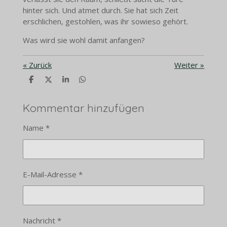
hinter sich. Und atmet durch. Sie hat sich Zeit
erschlichen, gestohlen, was ihr sowieso gehört.
Was wird sie wohl damit anfangen?
«
Zurück
Weiter
»
T
T
T
T
e
e
e
e
i
i
i
i
l
l
l
l
Kommentar hinzufügen
e
e
e
e
n
n
n
n
Name *
E-Mail-Adresse *
Nachricht *