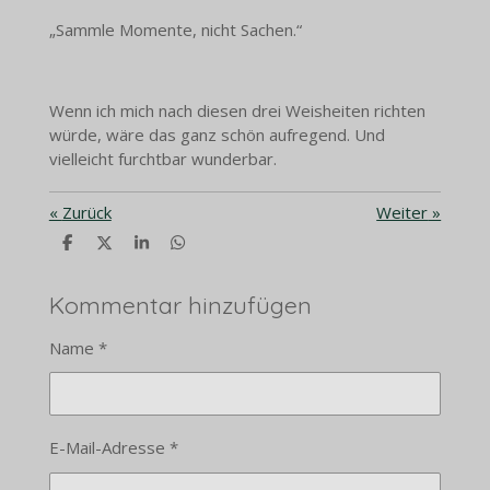
„Sammle Momente, nicht Sachen.“
Wenn ich mich nach diesen drei Weisheiten richten
würde, wäre das ganz schön aufregend. Und
vielleicht furchtbar wunderbar.
«
Zurück
Weiter
»
T
T
T
T
e
e
e
e
i
i
i
i
l
l
l
l
Kommentar hinzufügen
e
e
e
e
n
n
n
n
Name *
E-Mail-Adresse *