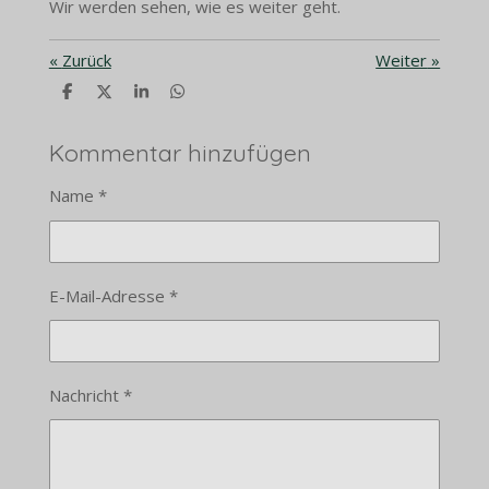
Wir werden sehen, wie es weiter geht.
«
Zurück
Weiter
»
T
T
T
T
e
e
e
e
i
i
i
i
l
l
l
l
Kommentar hinzufügen
e
e
e
e
n
n
n
n
Name *
E-Mail-Adresse *
Nachricht *