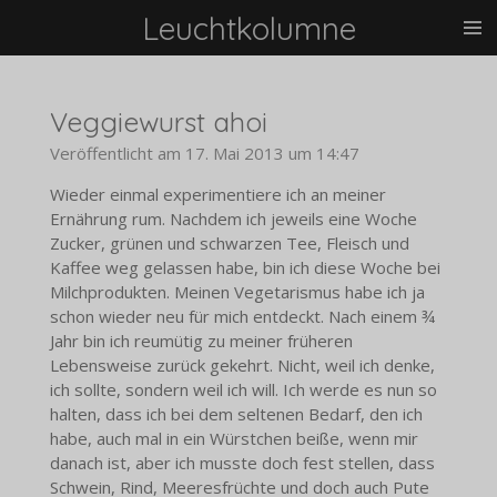
Leuchtkolumne
Zum
Hauptinhalt
springen
Veggiewurst ahoi
Veröffentlicht am 17. Mai 2013 um 14:47
Wieder einmal experimentiere ich an meiner
Ernährung rum. Nachdem ich jeweils eine Woche
Zucker, grünen und schwarzen Tee, Fleisch und
Kaffee weg gelassen habe, bin ich diese Woche bei
Milchprodukten. Meinen Vegetarismus habe ich ja
schon wieder neu für mich entdeckt. Nach einem ¾
Jahr bin ich reumütig zu meiner früheren
Lebensweise zurück gekehrt. Nicht, weil ich denke,
ich sollte, sondern weil ich will. Ich werde es nun so
halten, dass ich bei dem seltenen Bedarf, den ich
habe, auch mal in ein Würstchen beiße, wenn mir
danach ist, aber ich musste doch fest stellen, dass
Schwein, Rind, Meeresfrüchte und doch auch Pute