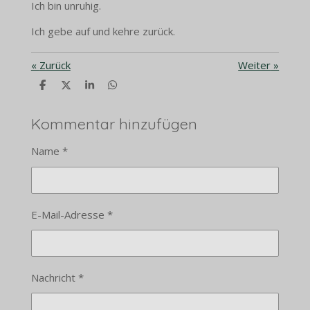
Ich bin unruhig.
Ich gebe auf und kehre zurück.
«
Zurück
Weiter
»
T
T
T
T
e
e
e
e
i
i
i
i
l
l
l
l
Kommentar hinzufügen
e
e
e
e
n
n
n
n
Name *
E-Mail-Adresse *
Nachricht *