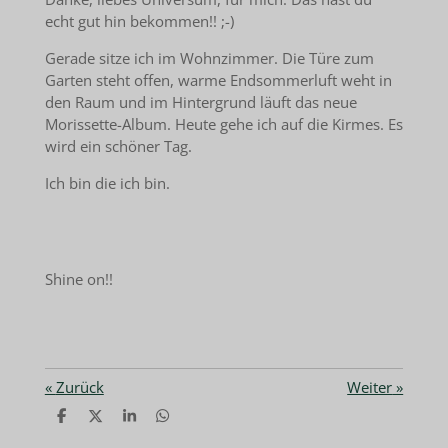
echt gut hin bekommen!! ;-)
Gerade sitze ich im Wohnzimmer. Die Türe zum
Garten steht offen, warme Endsommerluft weht in
den Raum und im Hintergrund läuft das neue
Morissette-Album. Heute gehe ich auf die Kirmes. Es
wird ein schöner Tag.
Ich bin die ich bin.
Shine on!!
«
Zurück
Weiter
»
T
T
T
T
e
e
e
e