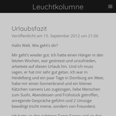
Leuchtkolumne
Zum
Hauptinhalt
springen
Urlaubsfazit
Veröffentlicht am 15. September 2012 um 21:06
Hallo Welt. Wie geht’s dir?
Mir geht’s wieder gut. Ich hatte einen Hänger in den
letzten Wochen, war gestresst und unzufrieden,
arbeitete auf diesen Urlaub hin. Und ich muss
sagen, er hat mir sehr gut getan. Ich war in
Heidelberg und ein paar Tage in Domburg am Meer,
habe mir einen Sonnenbrand und ein kleines
Kätzchen namens Leo zugezogen, liebe Menschen
zum Sushi, Abendessen und Frühstück getroffen,
anregende Gespräche geführt und 2 Umzüge
bewältigt (nicht meine, sondern von Freunden).
Ich hatte an den richtigen Tagen Sonne und an den