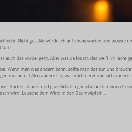
schlecht. Nicht gut. Als würde ich auf etwas warten und wüsste nic
t tun?
s auch das vorbei geht. Aber was da los ist, das weiß ich nicht g
bt dabei: Wenn man was ändern kann, sollte man das tun und brau
gen machen.  Also ändere ich, was mich nervt und sich ändern l
er Garten ist bunt und glücklich. Ich genieße noch meinen freien
ktisch wird. Lausche dem Wind in den Baumwipfeln…