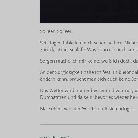
So leer. So leer.
Seit Tagen fühle ich mich schon so leer. Nicht 
zurück, atme, schlafe. Was kann ich auch sons
Sorgen mache ich mir keine, weiß ich doch, das
An der Sorglosigkeit halte ich fest. Es blei
ändern kann, braucht man sich auch keine Sor
Das Wetter wird immer besser und wärmer, uns
Durchatmen und da sein, bevor es wieder he
Mal sehen, was der Wind so mit sich bringt…
«
Sorglosigkeit