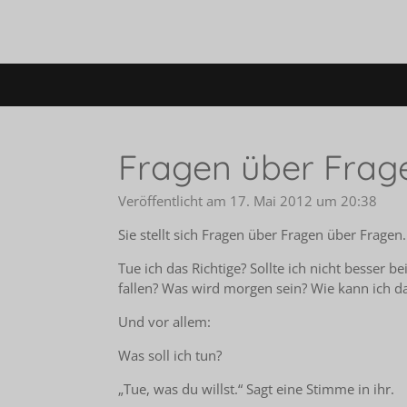
Zum
Hauptinhalt
springen
Fragen über Frag
Veröffentlicht am 17. Mai 2012 um 20:38
Sie stellt sich Fragen über Fragen über Fragen.
Tue ich das Richtige? Sollte ich nicht besser
fallen? Was wird morgen sein? Wie kann ich d
Und vor allem:
Was soll ich tun?
„Tue, was du willst.“ Sagt eine Stimme in ihr.