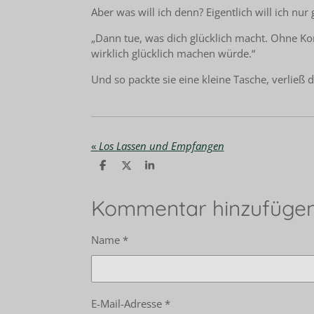
Aber was will ich denn? Eigentlich will ich nur 
„Dann tue, was dich glücklich macht. Ohne Ko
wirklich glücklich machen würde.“
Und so packte sie eine kleine Tasche, verlie
«
Los Lassen und Empfangen
T
T
T
e
e
e
i
i
i
l
l
l
Kommentar hinzufüge
e
e
e
n
n
n
Name *
E-Mail-Adresse *