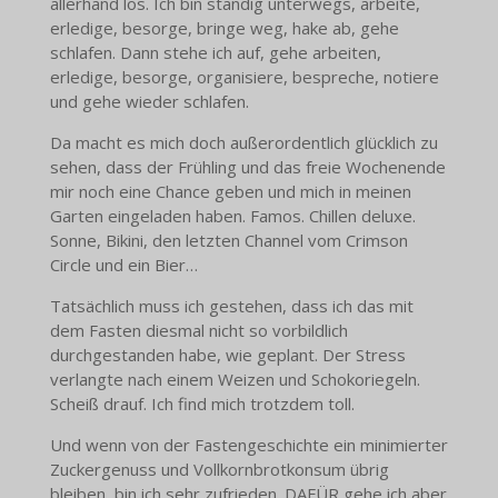
allerhand los. Ich bin ständig unterwegs, arbeite,
erledige, besorge, bringe weg, hake ab, gehe
schlafen. Dann stehe ich auf, gehe arbeiten,
erledige, besorge, organisiere, bespreche, notiere
und gehe wieder schlafen.
Da macht es mich doch außerordentlich glücklich zu
sehen, dass der Frühling und das freie Wochenende
mir noch eine Chance geben und mich in meinen
Garten eingeladen haben. Famos. Chillen deluxe.
Sonne, Bikini, den letzten Channel vom Crimson
Circle und ein Bier…
Tatsächlich muss ich gestehen, dass ich das mit
dem Fasten diesmal nicht so vorbildlich
durchgestanden habe, wie geplant. Der Stress
verlangte nach einem Weizen und Schokoriegeln.
Scheiß drauf. Ich find mich trotzdem toll.
Und wenn von der Fastengeschichte ein minimierter
Zuckergenuss und Vollkornbrotkonsum übrig
bleiben, bin ich sehr zufrieden. DAFÜR gehe ich aber