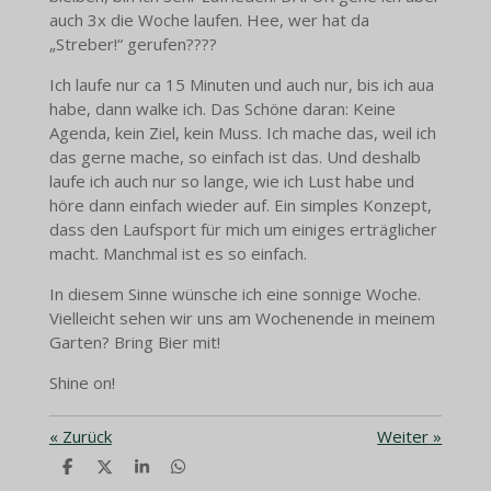
auch 3x die Woche laufen. Hee, wer hat da
„Streber!“ gerufen????
Ich laufe nur ca 15 Minuten und auch nur, bis ich aua
habe, dann walke ich. Das Schöne daran: Keine
Agenda, kein Ziel, kein Muss. Ich mache das, weil ich
das gerne mache, so einfach ist das. Und deshalb
laufe ich auch nur so lange, wie ich Lust habe und
höre dann einfach wieder auf. Ein simples Konzept,
dass den Laufsport für mich um einiges erträglicher
macht. Manchmal ist es so einfach.
In diesem Sinne wünsche ich eine sonnige Woche.
Vielleicht sehen wir uns am Wochenende in meinem
Garten? Bring Bier mit!
Shine on!
«
Zurück
Weiter
»
T
T
T
T
e
e
e
e